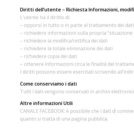
Diritti dell’utente – Richiesta Informazioni, modif
L’utente ha il diritto di:
– opporsi in tutto o in parte al trattamento dei dati
– richiedere informazioni sulla propria “situazione
– richiedere la modifica/rettifica dei dati
– richiedere la totale eliminazione dei dati
– richiedere copia dei dati
– ottenere informazioni circa le finalità del tratta
I diritti possono essere esercitati scrivendo all’in
Come conserviamo i dati
Tutti i dati vengono conservati in archivi elettronic
Altre informazioni Utili
CANALE FACEBOOK: è possibile che i dati di commenti
quanto si tratta di una pagina pubblica.