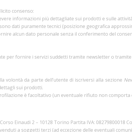
plicito consenso:
evere informazioni più dettagliate sui prodotti e sulle attività
te sono dati puramente tecnici (posizione geografica approssim
rnire alcun dato personale senza il conferimento del consenso 
nte per fornire i servizi suddetti tramite newsletter o tramite 
la volontà da parte dell’utente di iscriversi alla sezione
New
ettagli sui prodotti.
profilazione è facoltativo (un eventuale rifiuto non comport
ba Corso Einaudi 2 – 10128 Torino Partita IVA: 08279800018
enduti a soggetti terzi (ad eccezione delle eventuali comunic