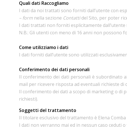
Quali dati Raccogliamo
I dati da noi trattati sono forniti dall’utente con es
– form
nella sezione
Contatti
del Sito, per poter ric
I dati trattati non forniti esplicitamente dall’uten
N.B.: Gli utenti con meno di 16 anni non possono fo
Come utilizziamo i dati
I dati forniti dall’utente sono utilizzati esclusivame
Conferimento dei dati personali
Il conferimento dei dati personali è subordinato al
mail per ricevere risposta ad eventuali richieste di d
Il conferimento dei dati a scopo di marketing o di 
richiesti).
Soggetti del trattamento
Il titolare esclusivo del trattamento è Elena Com
I dati non verranno mai ed in nessun caso ceduti o v