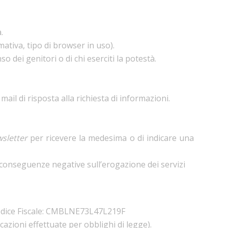
.
ativa, tipo di browser in uso).
dei genitori o di chi eserciti la potestà.
mail di risposta alla richiesta di informazioni.
sletter
per ricevere la medesima o di indicare una
a conseguenze negative sull’erogazione dei servizi
 Codice Fiscale: CMBLNE73L47L219F
azioni effettuate per obblighi di legge).