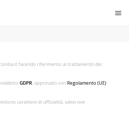
acomba.it facendo riferimento al trattamento dei
osiddetto
GDPR
, approvato con
Regolamento (UE)
estono carattere di ufficialità, salvo ove